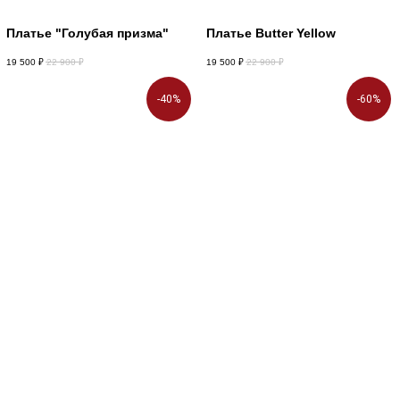
Платье "Голубая призма"
Платье Butter Yellow
19 500
₽
22 900
₽
19 500
₽
22 900
₽
-40%
-60%