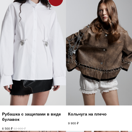
Рубашка с защипами в виде
Кольчуга на плечо
булавок
9 900
₽
6 500
₽
12 900
₽