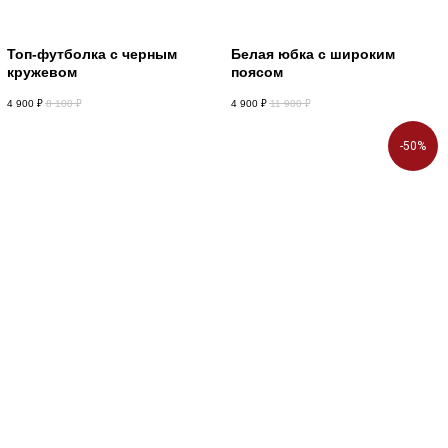
Топ-футболка с черным
Белая юбка с широким
кружевом
поясом
4 900
₽
8 100
₽
4 900
₽
11 900
₽
-50%