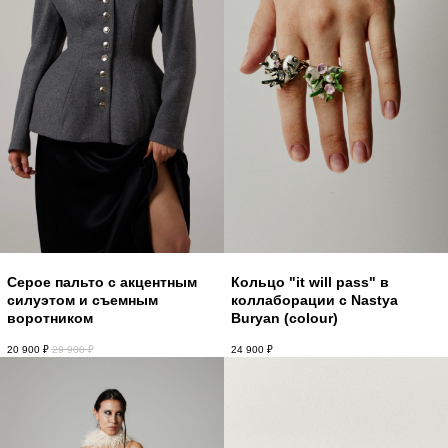
Серое пальто с акцентным
Кольцо "it will pass" в
силуэтом и съемным
коллаборации с Nastya
воротником
Buryan (colour)
20 900
₽
29 900
₽
24 900
₽