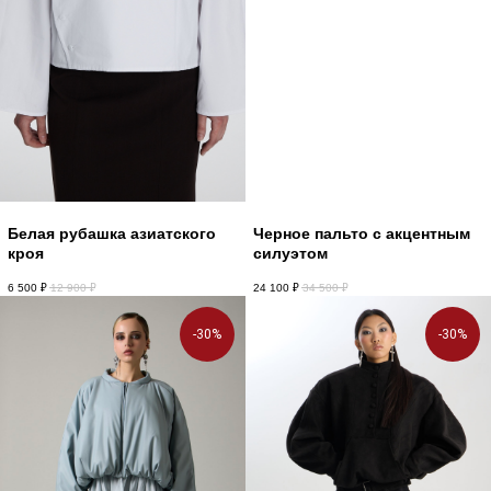
Белая рубашка азиатского
Черное пальто с акцентным
кроя
силуэтом
6 500
₽
12 900
₽
24 100
₽
34 500
₽
-30%
-30%