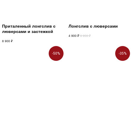
Приталенный лонгслив с
Лонгслив с люверсами
люверсами и застежкой
4 900
₽
8 900
₽
8 900
₽
-50%
-35%