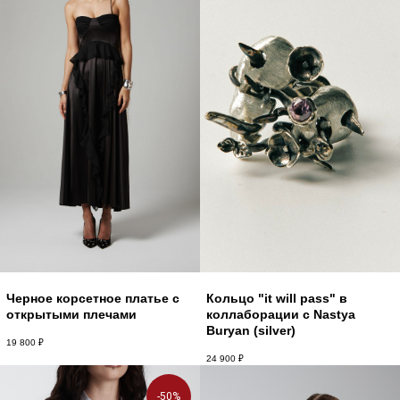
Черное корсетное платье с
Кольцо "it will pass" в
открытыми плечами
коллаборации с Nastya
Buryan (silver)
19 800
₽
24 900
₽
-50%