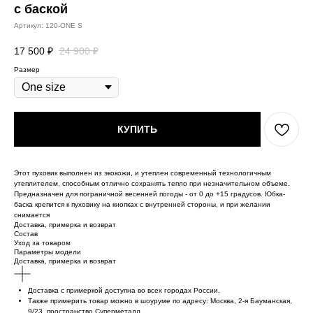
с баской
Артикул:
120-ONE S
17 500
₽
24 900
₽
Размер
КУПИТЬ
Этот пуховик выполнен из экокожи, и утеплен современный технологичным
утеплителем, способным отлично сохранять тепло при незначительном объеме.
Предназначен для пограничной весенней погоды - от 0 до +15 градусов. Юбка-
баска крепится к пуховику на кнопках с внутренней стороны, и при желании
снимается
Доставка, примерка и возврат
Состав
Уход за товаром
Параметры модели
Доставка, примерка и возврат
Доставка с примеркой доступна во всех городах России.
Также примерить товар можно в шоуруме по адресу: Москва, 2-я Бауманская,
9/23, пространство Суперметалл