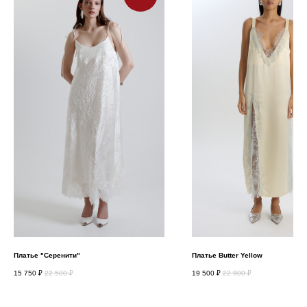
Платье "Серенити"
Платье Butter Yellow
15 750
₽
22 500
₽
19 500
₽
22 900
₽