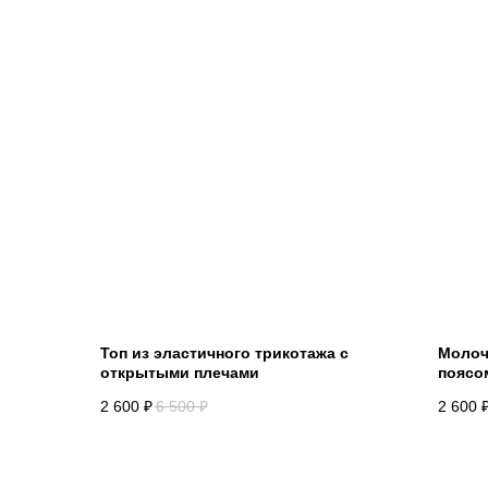
Топ из эластичного трикотажа с
Молоч
открытыми плечами
поясо
2 600
₽
6 500
₽
2 600