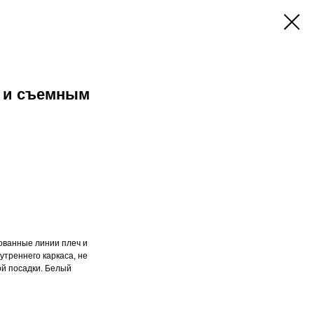
м и съемным
ованные линии плеч и
утреннего каркаса, не
й посадки. Белый