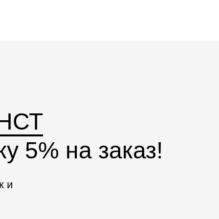
НСТ
у 5% на заказ!
к и