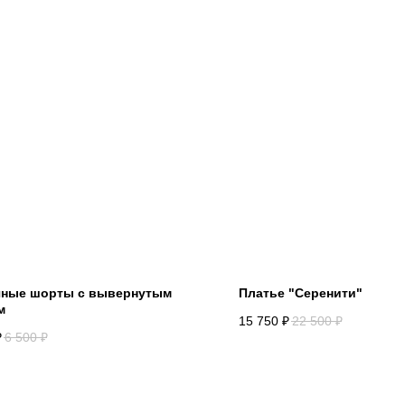
ные шорты с вывернутым
Платье "Серенити"
м
15 750
₽
22 500
₽
₽
6 500
₽